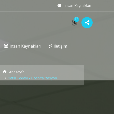
İnsan Kaynakları
TR
İnsan Kaynakları
İletişim
Anasayfa
Yatılı Tedavi - Hospitalizasyon