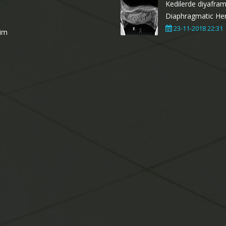
Kedilerde diyafram f
Diaphragmatic Her
23-11-2018 22:31
şim