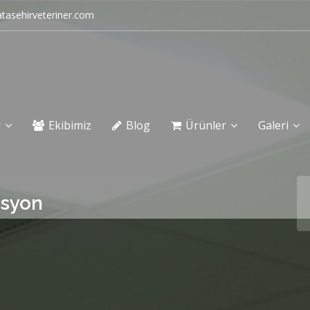
tasehirveteriner.com
r
Ekibimiz
Blog
Ürünler
Galeri
asyon