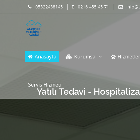
05322438145
0216 455 45 71
info@a
Anasayfa
Kurumsal
Hizmetle
Servis Hizmeti
Yatılı Tedavi - Hospitaliz