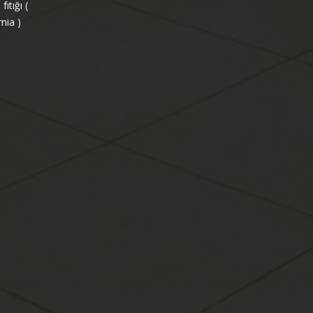
ıtığı (
nia )