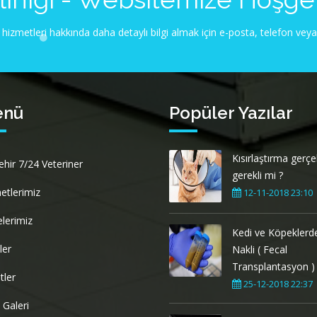
 hizmetleri hakkında daha detaylı bilgi almak için e-posta, telefon ve
enü
Popüler Yazılar
Kısırlaştırma gerç
ehir 7/24 Veteriner
gerekli mi ?
etlerimiz
12-11-2018 23:10
elerimiz
Kedi ve Köpeklerde
ler
Nakli ( Fecal
Transplantasyon )
tler
25-12-2018 22:37
 Galeri