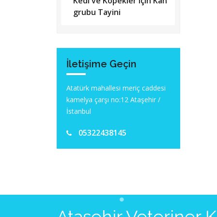
Kedi ve Köpekler için Kan
grubu Tayini
İletişime Geçin
Atatürk mahallesi meriç caddesi
kamelya çarşı no:12 Ataşehir /
İstanbul
05322438145
Ataşehir Veteriner 