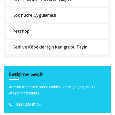
Kök hücre Uygulaması
Petshop
Kedi ve Köpekler için Kan grubu Tayini
İletişime Geçin
Atatürk mahallesi meriç caddesi kamelya çarşı no:12
Ataşehir / İstanbul
05322438145