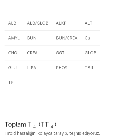
ALB
ALB/GLOB
ALKP
ALT
AMYL
BUN
BUN/CREA
Ca
CHOL
CREA
GGT
GLOB
GLU
LIPA
PHOS
TBIL
TP
Toplam T
(TT
)
4
4
Tiroid hastalığını kolayca tarayıp, teşhis ediyoruz.