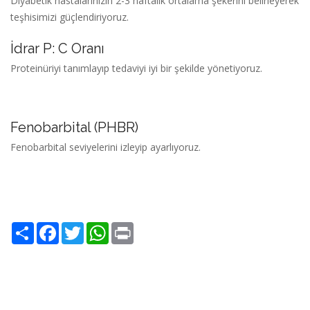
Diyabetik hastalarınızın 2-3 haftalık ortalama şekerini belirleyerek
teşhisimizi güçlendiriyoruz.
İdrar P: C Oranı
Proteinüriyi tanımlayıp tedaviyi iyi bir şekilde yönetiyoruz.
Fenobarbital (PHBR)
Fenobarbital seviyelerini izleyip ayarlıyoruz.
Share
Facebook
Twitter
WhatsApp
Print