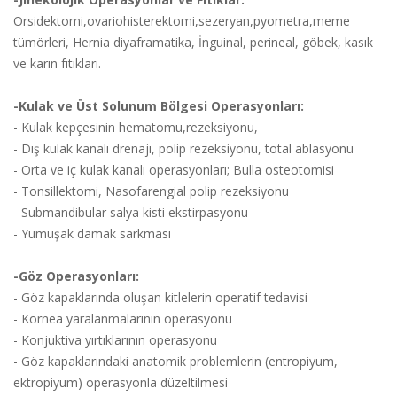
Orsidektomi,ovariohisterektomi,sezeryan,pyometra,meme
tümörleri, Hernia diyaframatika, İnguinal, perineal, göbek, kasık
ve karın fıtıkları.
-Kulak ve Üst Solunum Bölgesi Operasyonları:
- Kulak kepçesinin hematomu,rezeksiyonu,
- Dış kulak kanalı drenajı, polip rezeksiyonu, total ablasyonu
- Orta ve iç kulak kanalı operasyonları; Bulla osteotomisi
- Tonsillektomi, Nasofarengial polip rezeksiyonu
- Submandibular salya kisti ekstirpasyonu
- Yumuşak damak sarkması
-Göz Operasyonları:
- Göz kapaklarında oluşan kitlelerin operatif tedavisi
- Kornea yaralanmalarının operasyonu
- Konjuktiva yırtıklarının operasyonu
- Göz kapaklarındaki anatomik problemlerin (entropiyum,
ektropiyum) operasyonla düzeltilmesi