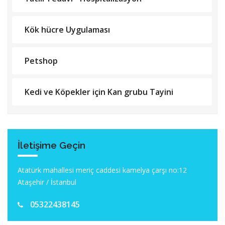
Kök hücre Uygulaması
Petshop
Kedi ve Köpekler için Kan grubu Tayini
İletişime Geçin
Atatürk mahallesi meriç caddesi kamelya çarşı no:12
Ataşehir / İstanbul
05322438145