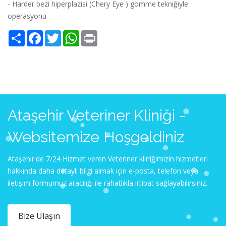
- Harder bezi hiperplazisi (Chery Eye ) gömme tekniğiyle
operasyonu
Share
Facebook
Twitter
WhatsApp
Print
Ataşehir Veteriner Kliniği -
Websitemize Hoşgeldiniz
Ataşehir'de 7/24 Hizmet veren Veteriner kliniğimizin hizmetleri
hakkında daha detaylı bilgi almak için e-posta, telefon veya
iletişim formumuz aracılığı ile rahatlıkla irtibat sağlayabilirsiniz.
Bize Ulaşın