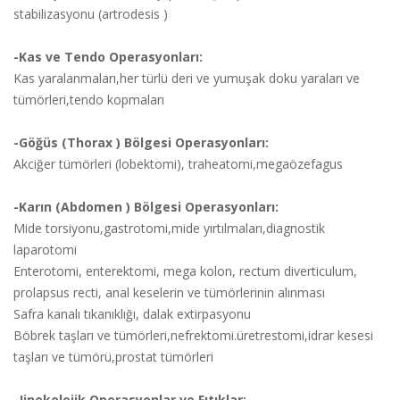
stabilizasyonu (artrodesis )
-Kas ve Tendo Operasyonları:
Kas yaralanmaları,her türlü deri ve yumuşak doku yaraları ve
tümörleri,tendo kopmaları
-Göğüs (Thorax ) Bölgesi Operasyonları:
Akciğer tümörleri (lobektomi), traheatomi,megaözefagus
-Karın (Abdomen ) Bölgesi Operasyonları:
Mide torsiyonu,gastrotomi,mide yırtılmaları,diagnostik
laparotomi
Enterotomi, enterektomi, mega kolon, rectum diverticulum,
prolapsus recti, anal keselerin ve tümörlerinin alınması
Safra kanalı tıkanıklığı, dalak extirpasyonu
Böbrek taşları ve tümörleri,nefrektomi.üretrestomi,idrar kesesi
taşları ve tümörü,prostat tümörleri
-Jinekolojik Operasyonlar ve Fıtıklar: