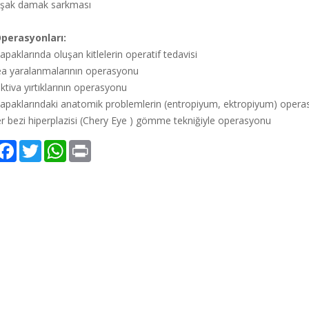
şak damak sarkması
perasyonları:
apaklarında oluşan kitlelerin operatif tedavisi
ea yaralanmalarının operasyonu
ktiva yırtıklarının operasyonu
kapaklarındaki anatomik problemlerin (entropiyum, ektropiyum) operas
r bezi hiperplazisi (Chery Eye ) gömme tekniğiyle operasyonu
hare
Facebook
Twitter
WhatsApp
Print