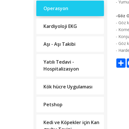
- Yumu
Operasyon
-Göz O
- Göz k
Kardiyoloji EKG
- Korn
- Konju
- Göz 
Aşı - Aşı Takibi
- Harde
S
Yatılı Tedavi -
Hospitalizasyon
Kök hücre Uygulaması
Petshop
Kedi ve Köpekler için Kan