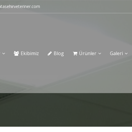
tasehirveteriner.com
r
Ekibimiz
Blog
Ürünler
Galeri