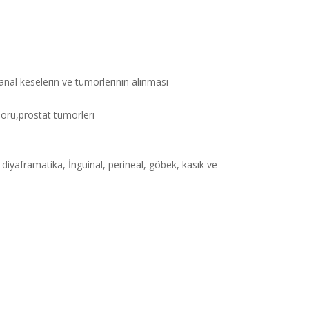
nal keselerin ve tümörlerinin alınması
mörü,prostat tümörleri
yaframatika, İnguinal, perineal, göbek, kasık ve