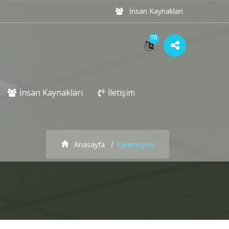
İnsan Kaynakları
TR
İnsan Kaynakları
İletişim
Anasayfa
Operasyon