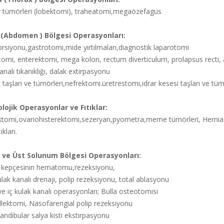
r tümörleri (lobektomi), traheatomi,megaözefagus
 (Abdomen ) Bölgesi Operasyonları:
rsiyonu,gastrotomi,mide yırtılmaları,diagnostik laparotomi
omi, enterektomi, mega kolon, rectum diverticulum, prolapsus recti, a
analı tıkanıklığı, dalak extirpasyonu
taşları ve tümörleri,nefrektomi.üretrestomi,idrar kesesi taşları ve tü
olojik Operasyonlar ve Fıtıklar:
ktomi,ovariohisterektomi,sezeryan,pyometra,meme tümörleri, Hernia di
ıkları.
 ve Üst Solunum Bölgesi Operasyonları:
k kepçesinin hematomu,rezeksiyonu,
ulak kanalı drenajı, polip rezeksiyonu, total ablasyonu
ve iç kulak kanalı operasyonları; Bulla osteotomisi
llektomi, Nasofarengial polip rezeksiyonu
ndibular salya kisti ekstirpasyonu