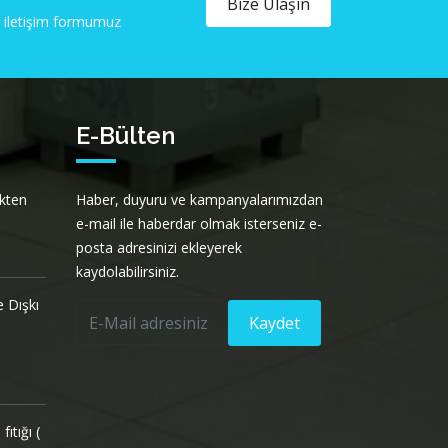
Bize Ulaşın
ya iletişim formumuz
E-Bülten
ekten
Haber, duyuru ve kampanyalarımızdan
e-mail ile haberdar olmak isterseniz e-
posta adresinizi ekleyerek
kaydolabilirsiniz.
 Dışkı
Kaydet
ıtığı (