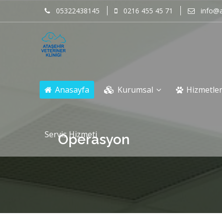
05322438145
0216 455 45 71
info@a
Anasayfa
Kurumsal
Hizmetle
Servis Hizmeti
Operasyon