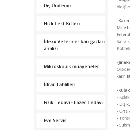
Diş Ünitemiz
Akciğe
-Karın
Hızlı Test Kitleri
Mide to
Enterot
İdexx Veteriner kan gazları
Safra k
analizi
Böbrek 
-Jinek
Mikroskobik muayeneler
Orside
karın fıt
İdrar Tahlilleri
-Kulak
- Kula
Fizik Tedavi - Lazer Tedavi
- Dış k
- Orta 
- Tonsi
Eve Servis
- Subma