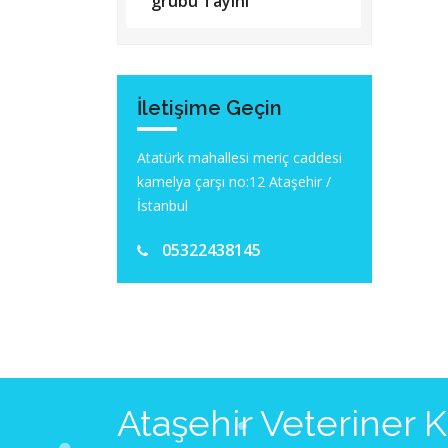
grubu Tayini
İletişime Geçin
Atatürk mahallesi meriç caddesi
kamelya çarşı no:12 Ataşehir /
İstanbul
05322438145
Ataşehir Veteriner 