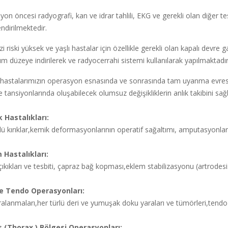
on öncesi radyografi, kan ve idrar tahlili, EKG ve gerekli olan diğer te
ndirilmektedir.
i riski yüksek ve yaşlı hastalar için özellikle gerekli olan kapalı devre g
 düzeye indirilerek ve radyocerrahi sistemi kullanılarak yapılmaktadı
 hastalarımızın operasyon esnasında ve sonrasında tam uyanma evresin
 ve tansiyonlarında oluşabilecek olumsuz değişikliklerin anlık takibini 
 Hastalıkları:
lü kırıklar,kemik deformasyonlarının operatif sağaltımı, amputasyonlar
 Hastalıkları:
ıkıkları ve tesbiti, çapraz bağ kopması,eklem stabilizasyonu (artrodesi
e Tendo Operasyonları:
alanmaları,her türlü deri ve yumuşak doku yaraları ve tümörleri,tend
 (Thorax ) Bölgesi Operasyonları: