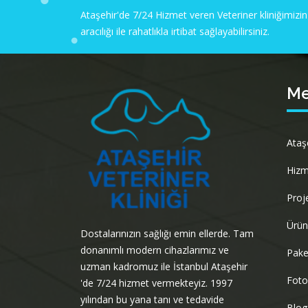
Ataşehir'de 7/24 Hizmet veren Veteriner kliniğimizin
aracılığı ile rahatlıkla irtibat sağlayabilirsiniz.
M
Ataş
Hizm
Proj
Ürün
Dostalarınızın sağlığı emin ellerde. Tam
donanımlı modern cihazlarımız ve
Pake
uzman kadromuz ile İstanbul Ataşehir
Foto
'de 7/24 hizmet vermekteyiz. 1997
yılından bu yana tanı ve tedavide
Blog