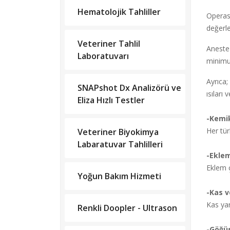
Hematolojik Tahliller
Operasy
değerle
Veteriner Tahlil
Anestez
Laboratuvarı
minimum
Ayrıca;
SNAPshot Dx Analizörü ve
ısıları
Eliza Hızlı Testler
-Kemik
Her tür
Veteriner Biyokimya
Labaratuvar Tahlilleri
-Eklem
Eklem ç
Yoğun Bakım Hizmeti
-Kas v
Kas yar
Renkli Doopler - Ultrason
-Göğüs