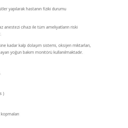
stler yapılarak hastanın fiziki durumu
az anestezi cihazı ile tüm ameliyatların riski
r.
e kadar kalp dolaşım sistemi, oksijen miktarları,
sağlayan yoğun bakım monitörü kullanılmaktadır.
.
s )
o kopmaları