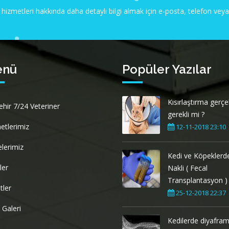
 hizmetleri hakkında daha detaylı bilgi almak için e-posta, telefon ve
enü
Popüler Yazılar
Kısırlaştırma gerç
ehir 7/24 Veteriner
gerekli mi ?
etlerimiz
12-11-2018 23:10
elerimiz
Kedi ve Köpeklerde
ler
Nakli ( Fecal
Transplantasyon )
tler
25-12-2018 22:37
 Galeri
Kedilerde diyafram f