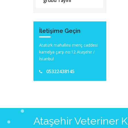
grubu Tayini
İletişime Geçin
Atatürk mahallesi meriç caddesi
kamelya çarşı no:12 Ataşehir /
İstanbul
05322438145
Ataşehir Veteriner 