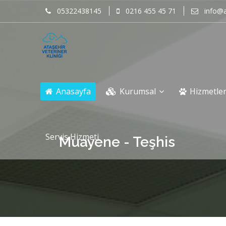
05322438145
0216 455 45 71
info@a
Anasayfa
Kurumsal
Hizmetle
Servis Hizmeti
Muayene - Teşhis