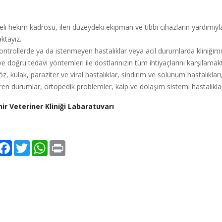
li hekim kadrosu, ileri düzeydeki ekipman ve tıbbi cihazların yardımıyla
ktayız.
ontrollerde ya da istenmeyen hastalıklar veya acil durumlarda kliniğim
ve doğru tedavi yöntemleri ile dostlarınızın tüm ihtiyaçlarını karşılamak
öz, kulak, paraziter ve viral hastalıklar, sindirim ve solunum hastalıkları
ren durumlar, ortopedik problemler, kalp ve dolaşım sistemi hastalıkları
ir Veteriner Kliniği Labaratuvarı
hare
Facebook
Twitter
WhatsApp
Print