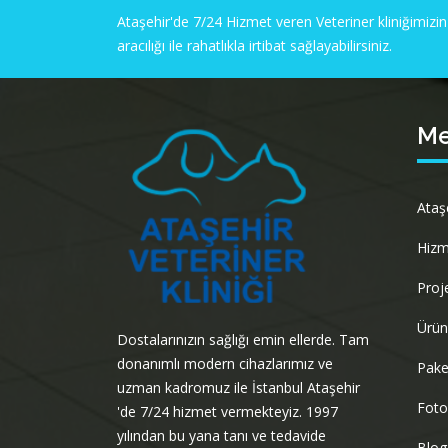
Ataşehir'de 7/24 Hizmet veren Veteriner kliniğimizin
aracılığı ile rahatlıkla irtibat sağlayabilirsiniz.
M
Ataş
Hizm
Proj
Ürün
Dostalarınızın sağlığı emin ellerde. Tam
donanımlı modern cihazlarımız ve
Pake
uzman kadromuz ile İstanbul Ataşehir
Foto
'de 7/24 hizmet vermekteyiz. 1997
yılından bu yana tanı ve tedavide
Blog