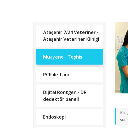
Ataşehir 7/24 Veteriner -
Ataşehir Veteriner Kliniği
Muayene - Teşhis
PCR ile Tanı
Dijital Röntgen - DR
dedektör paneli
Klin
Endoskopi
sunm