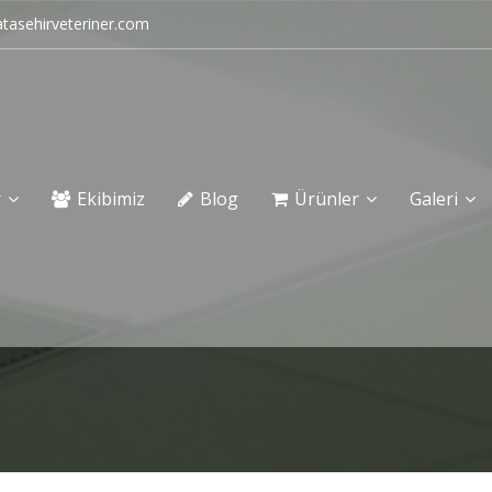
tasehirveteriner.com
r
Ekibimiz
Blog
Ürünler
Galeri