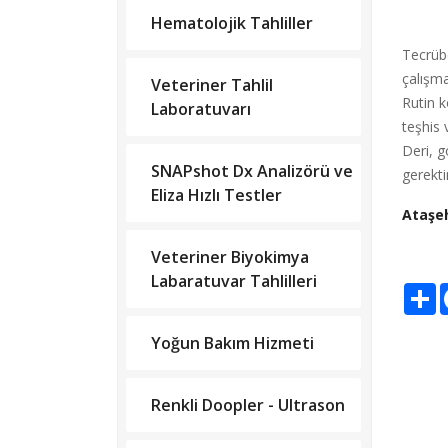
Hematolojik Tahliller
Tecrübe
çalışma
Veteriner Tahlil
Rutin k
Laboratuvarı
teşhis 
Deri, g
SNAPshot Dx Analizörü ve
gerekti
Eliza Hızlı Testler
Ataşeh
Veteriner Biyokimya
Labaratuvar Tahlilleri
S
Yoğun Bakım Hizmeti
Renkli Doopler - Ultrason