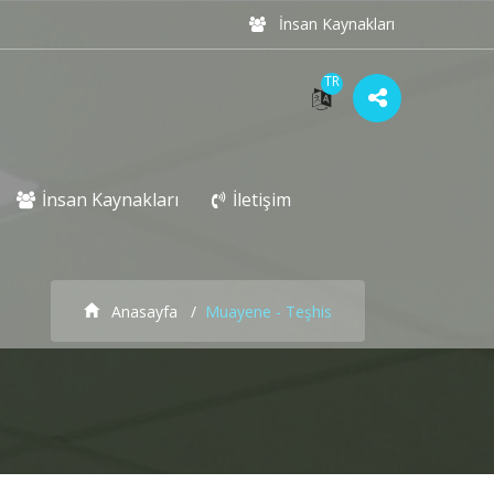
İnsan Kaynakları
TR
İnsan Kaynakları
İletişim
Anasayfa
Muayene - Teşhis