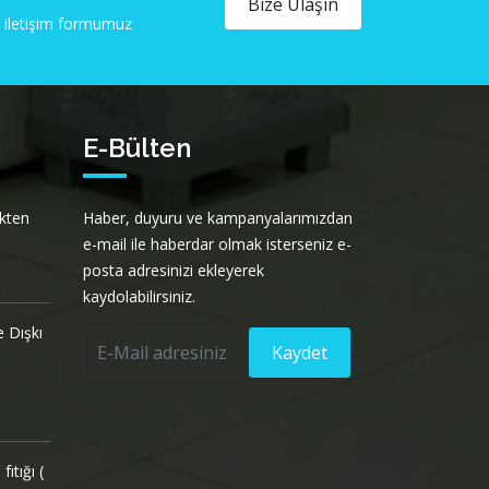
Bize Ulaşın
ya iletişim formumuz
E-Bülten
ekten
Haber, duyuru ve kampanyalarımızdan
e-mail ile haberdar olmak isterseniz e-
posta adresinizi ekleyerek
kaydolabilirsiniz.
 Dışkı
Kaydet
ıtığı (