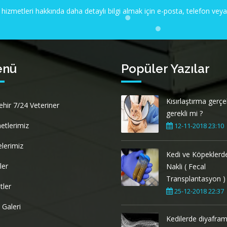
 hizmetleri hakkında daha detaylı bilgi almak için e-posta, telefon ve
enü
Popüler Yazılar
Kısırlaştırma gerç
ehir 7/24 Veteriner
gerekli mi ?
etlerimiz
12-11-2018 23:10
elerimiz
Kedi ve Köpeklerde
ler
Nakli ( Fecal
Transplantasyon )
tler
25-12-2018 22:37
 Galeri
Kedilerde diyafram f