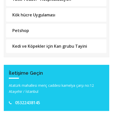
Kök hücre Uygulaması
Petshop
Kedi ve Köpekler için Kan grubu Tayini
İletişime Geçin
Atatürk mahallesi meriç caddesi kamelya çarşı no:12
Ataşehir / İstanbul
05322438145