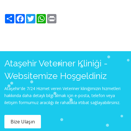
Share
Facebook
Twitter
WhatsApp
Print
Ataşehir Veteriner Kliniği -
Websitemize Hoşgeldiniz
Ataşehir'de 7/24 Hizmet veren Veteriner kliniğimizin hizmetleri
hakkında daha detaylı bilgi almak için e-posta, telefon veya
iletişim formumuz aracılığı ile rahatlıkla irtibat sağlayabilirsiniz.
Bize Ulaşın