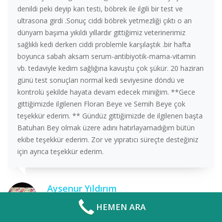
denildi peki deyip kan testi, böbrek ile ilgili bir test ve
ultrasona girdi .Sonuç ciddi böbrek yetmezliği çıktı o an
dünyam başıma yıkıldı yıllardır gittiğimiz veterinerimiz
sağlıklı kedi derken ciddi problemle karşılaştık .bir hafta
boyunca sabah aksam serum-antibiyotik-mama-vitamin
vb. tedaviyle kedim sağlığına kavuştu çok şükür. 20 haziran
günü test sonuçları normal kedi seviyesine döndü ve
kontrolü şekilde hayata devam edecek miniğim. **Gece
gittiğimizde ilgilenen Floran Beye ve Semih Beye çok
teşekkür ederim. ** Gündüz gittiğimizde de ilgilenen başta
Batuhan Bey olmak üzere adını hatırlayamadığım bütün
ekibe teşekkür ederim. Zor ve yıpratıcı süreçte desteğiniz
için ayrıca teşekkür ederim.
Aysenur Yıldırım
.
HEMEN ARA